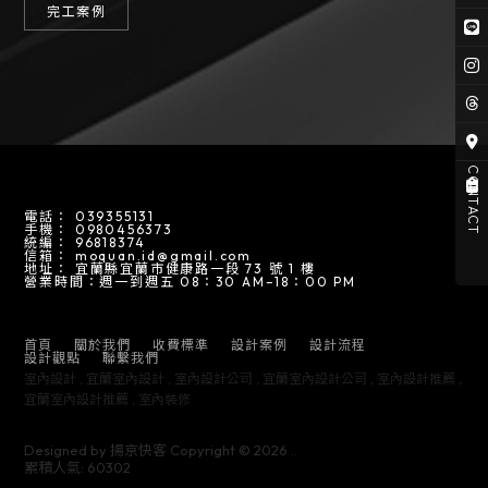
完工案例
CONTACT
039355131
0980456373
96818374
moquan.id@gmail.com
宜蘭縣宜蘭市健康路一段 73 號 1 樓
營業時間：週一到週五 08：30 AM–18：00 PM
首頁
關於我們
收費標準
設計案例
設計流程
設計觀點
聯繫我們
室內設計
宜蘭室內設計
室內設計公司
宜蘭室內設計公司
室內設計推薦
宜蘭室內設計推薦
室內裝修
Designed by
揚京快客
Copyright © 2026
..
累積人氣: 60302